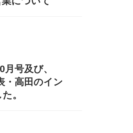
営業について
」10月号及び、
、代表・高田のイン
した。