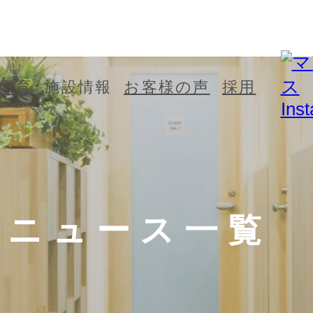
マフィス 横濱
マフィス 白楽
保育
施設情報
お客様の声
採用
元町
ナーサリー
ニュース一覧