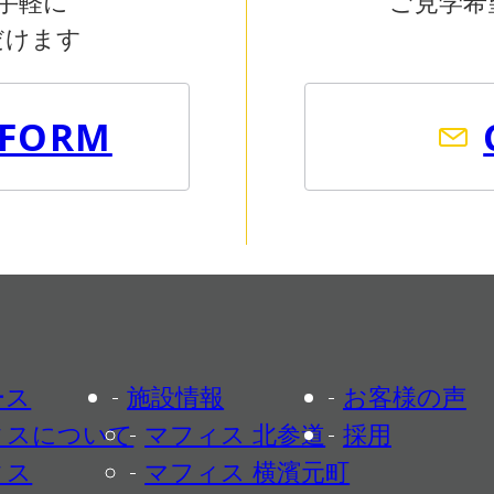
手軽に
ご見学希
だけます
 FORM
ース
施設情報
お客様の声
ィスについて
マフィス 北参道
採用
ィス
マフィス 横濱元町