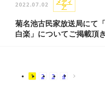
メディ
2022.07.02
ア
菊名池古民家放送局にて「
白楽」についてご掲載頂
1
2
3
4